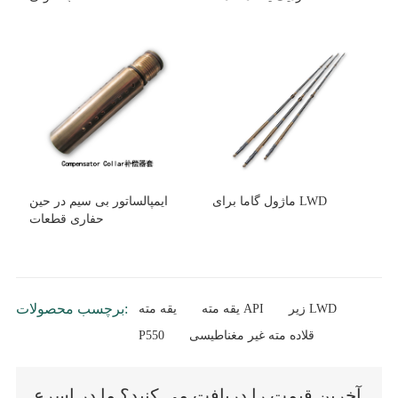
ماژول گاما برای LWD
ایمپالساتور بی سیم در حین
حفاری قطعات
برچسب محصولات:
زیر LWD
یقه مته API
یقه مته
قلاده مته غیر مغناطیسی
P550
آخرین قیمت را دریافت می کنید؟ ما در اسرع