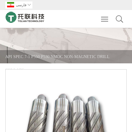

فارسی
Toggle main m
API SPEC 7-1 P550 P530 NMDC NON-MAGNETIC DRILL
COLLARS