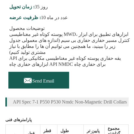
35 روز
زمان تحویل :
10 عدد در ماه
ظرفیت عرضه :
توضیحات محصول
پوسته کوتاه غیر مغناطیسی MWD، ابزارهای تطبیق برای ابزار
کنترل مسیر حفاری حفاری بی سیم (اندازه های معمولی جدول
زیر را ببینید، ما همچنین می توانیم آن ها را مطابق با نیاز
مشتری تولید کنیم)
API یقه حفاری پوسته کوتاه غیر مغناطیسی مکانیکی برای
ابزارهای حفاری چاه API NMDC برای حفاری چاه

Send Email
API Spec 7-1 P550 P530 Nmdc Non-Magnetic Drill Collars
پارامترهای فنی
مجموع
پایین تر
طول
قطر
گذاشته
قطر