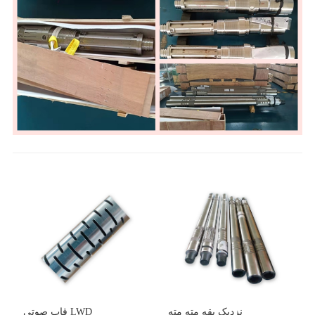
نزدیک یقه مته مته
قاب صوتی LWD