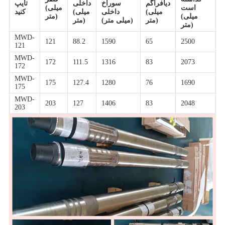
دیافراگم
سوراخ
داخلی
تایپ
است
(میلی
(میلی
داخلی
(میلی
کنید
(میلی
متر)
متر)
(میلی متر)
متر)
متر)
MWD-
121
88.2
1590
65
2500
121
MWD-
172
111.5
1316
83
2073
172
MWD-
175
127.4
1280
76
1690
175
MWD-
203
127
1406
83
2048
203