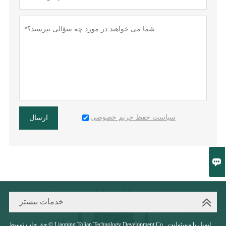
سیاست حفظ حریم خصوصی
ارسال

خدمات بیشتر
حق چاپ توسط © Liaoning Tolian Technology Development Co,. ایمیل با مسئولیت