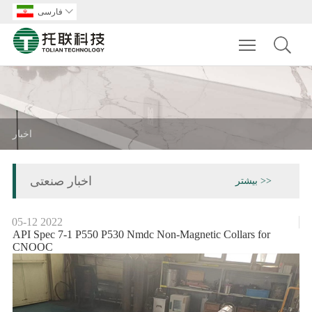

فارسی
Toggle main m
اخبار
اخبار صنعتی
بیشتر >>
05-12
2022
API Spec 7-1 P550 P530 Nmdc Non-Magnetic Collars for
CNOOC