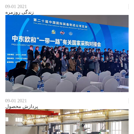
09-01
2021
زندگی روزمره
09-01
2021
پردازش محصول