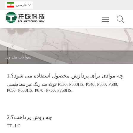

فارسی
Toggle main m
سوالات متداول
1.چه موادی برای پردازش محصول استفاده می شود؟
فولاد ضد زنگ غیر مغناطیسی P530، P530HS، P540، P550، P580،
P650، P650HS، P670، P750، P750HS.
2.چه روش پرداخت؟
TT، LC