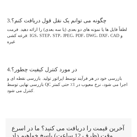
3.چگونه می توانم یک نقل قول دریافت کنم؟
لطفاً فایل ها یا نمونه های دو بعدی (یا سه بعدی) را ارائه دهید. فرمت
قرعه کشی: IGS، STEP، STP، JPEG، PDF، DWG، DXF، CAD و
غیره
4.در مورد کنترل کیفیت چطور؟
بازرسی خود در هر فرآیند توسط اپراتور تولید. بازرسی نقطه ای و
بازرسی نهایی توسط QC اجرا می شود، نرخ معیوب در 1٪ حتی کمتر
کنترل می شود.
آخرین قیمت را دریافت می کنید؟ ما در اسرع
وقت (ظرف 12 ساعت) پاسخ خواهیم داد