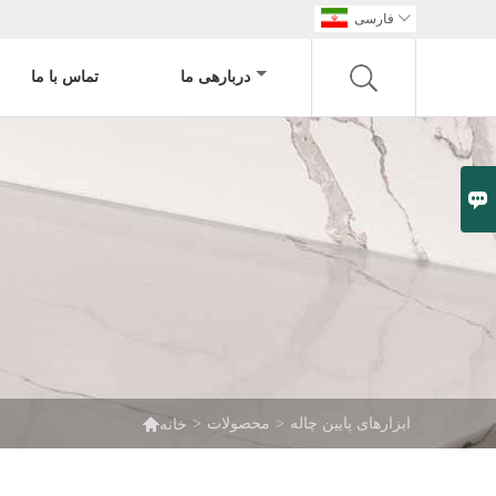

فارسی
دربارهی ما
تماس با ما


ابزارهای پایین چاله
>
محصولات
>
خانه