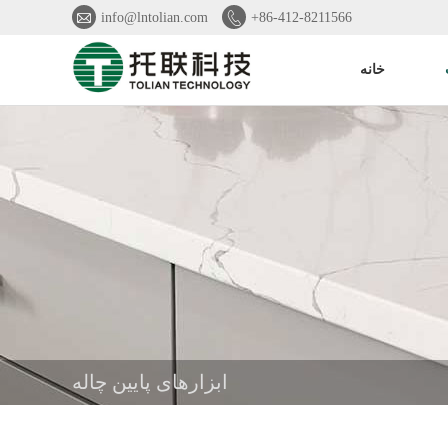


info@lntolian.com
+86-412-8211566
خانه
ابزارهای پایین چاله