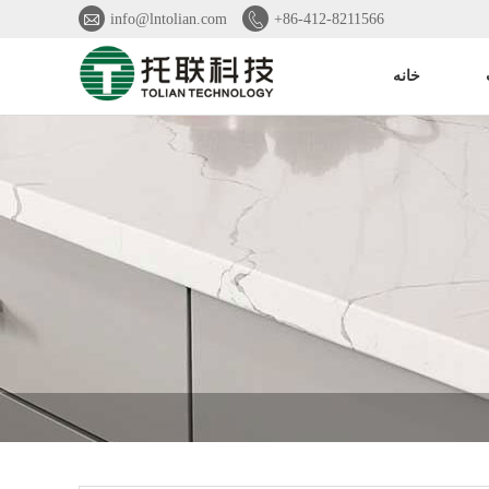


info@lntolian.com
+86-412-8211566
خانه