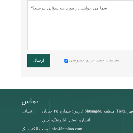
سیاست حفظ حریم خصوصی
ارسال
تماس
آدرس: شماره ۴۵ خیابان Shuangde، منطقه Tiexi، شهر
نشانی :
آنشان، استان لیائونینگ، چین
info@lntolian.com
پست الکترونیک :