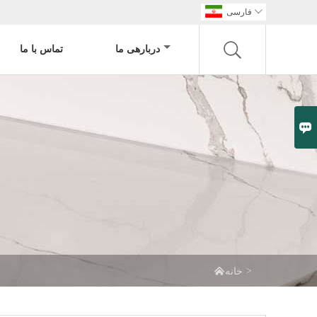

فارسی
دربارهی ما
تماس با ما


>
خانه