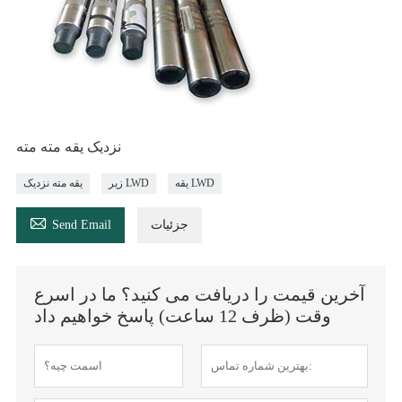
نزدیک یقه مته مته
یقه LWD
زیر LWD
یقه مته نزدیک

جزئیات
Send Email
آخرین قیمت را دریافت می کنید؟ ما در اسرع
وقت (ظرف 12 ساعت) پاسخ خواهیم داد